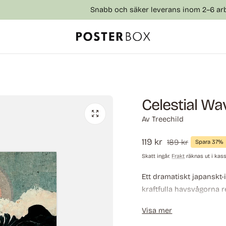
Snabb och säker leverans inom 2–6 arbetsdagar
Celestial W
Av
Treechild
Försäljningspris
119 kr
Ordinarie
189 kr
Spara 37%
pris
Skatt ingår.
Frakt
räknas ut i kas
Ett dramatiskt japanskt-
kraftfulla havsvågorna r
konst med modern Japand
Visa mer
traditionella vågmålning