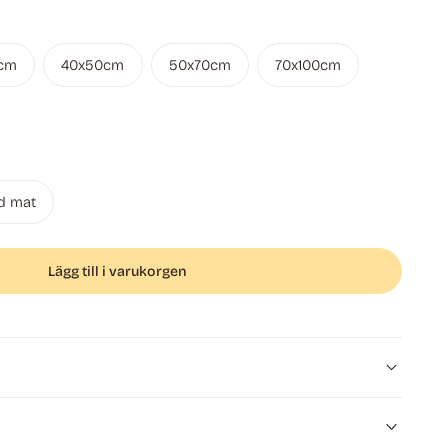
cm
40x50cm
50x70cm
70x100cm
d mat
Lägg till i varukorgen