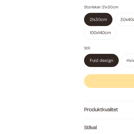
Storlekar:
21x30cm
21x30cm
30x40
100x140cm
Stil:
Fuld design
Hvi
Produktkvalitet
Stilval