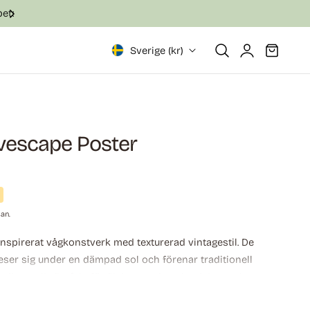
Svensk produktion med fokus på kvalitet
Logga
Vagn
Sverige (kr)
in
avescape Poster
san.
inspirerat vågkonstverk med texturerad vintagestil. De
eser sig under en dämpad sol och förenar traditionell
i-estetik. Perfekt för älskare av havslandskap och
ar.