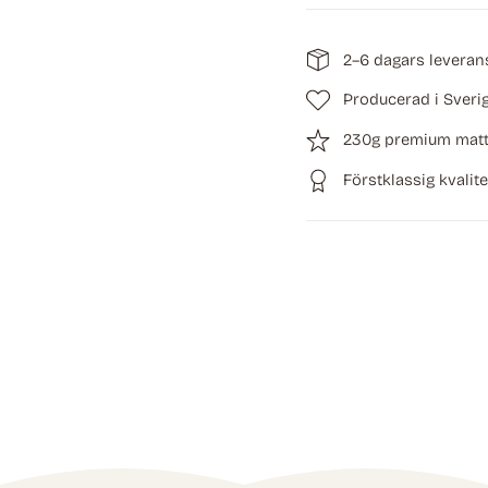
2–6 dagars leveran
Producerad i Sveri
230g premium matt
Förstklassig kvalite