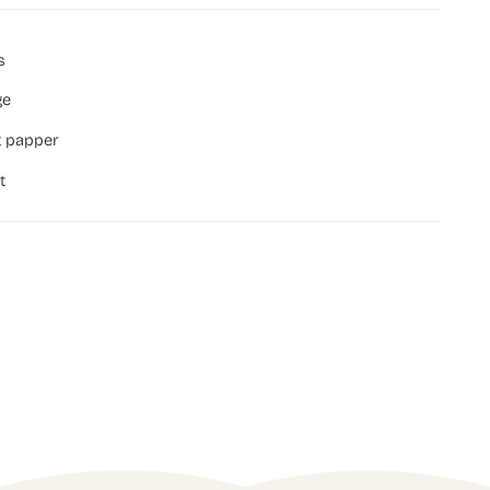
s
ge
 papper
t