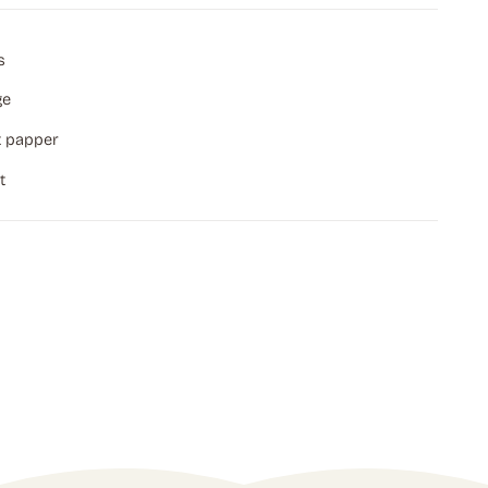
s
ge
 papper
t