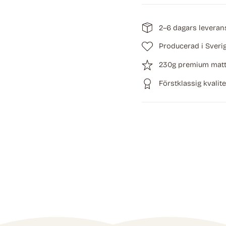
2–6 dagars leveran
Producerad i Sveri
230g premium matt
Förstklassig kvalite