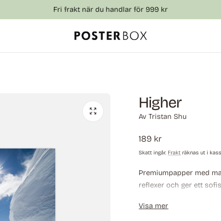
Fri frakt när du handlar för 999 kr
Higher
Av
Tristan Shu
Ordinarie
189 kr
pris
Skatt ingår.
Frakt
räknas ut i kas
Premium­papper med matt
reflexer och ger ett sofis
användning, idealiskt fö
Visa mer