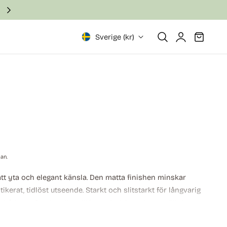
Snabb och säker leverans inom 2–6 arbetsdagar
Logga
Vagn
Sverige (kr)
in
san.
 yta och elegant känsla. Den matta finishen minskar
tikerat, tidlöst utseende. Starkt och slitstarkt för långvarig
r både professionella miljöer och dekorativa utställningar.