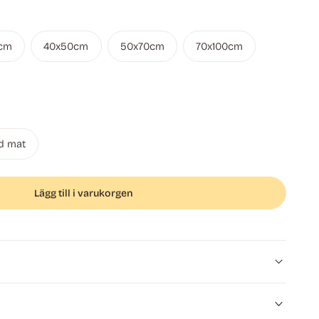
cm
40x50cm
50x70cm
70x100cm
d mat
Lägg till i varukorgen