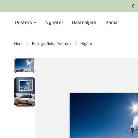
Svensk produktion med fokus på kvalitet
till innehållet
Posters
Nyheter
Bästsäljare
Ramar
Hem
Fotografiska Posters
Higher