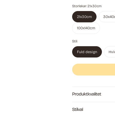
Storlekar:
21x30cm
21x30cm
30x40
100x140cm
Stil:
Fuld design
Hvi
Produktkvalitet
Stilval