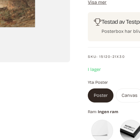
Visa mer
himlen speglas i vattne
Cropsey, en framstående
samspelet mellan natur o
Testad av Testp
Posterbox har bl
SKU:
15120-21X30
I lager
Yta:
Poster
Poster
Canvas
Ram:
Ingen ram