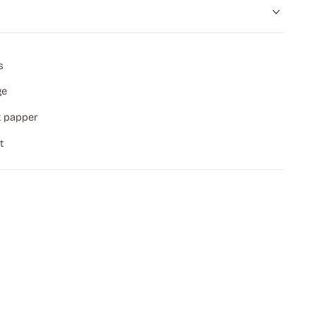
s
ge
 papper
t