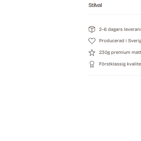
Stilval
2–6 dagars leveran
Producerad i Sveri
230g premium matt
Förstklassig kvalite