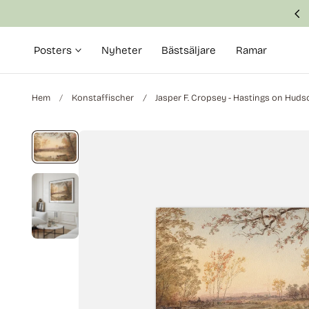
Svensk produktion med fokus på kvalitet
till innehållet
Posters
Nyheter
Bästsäljare
Ramar
Hem
Konstaffischer
Jasper F. Cropsey - Hastings on Huds