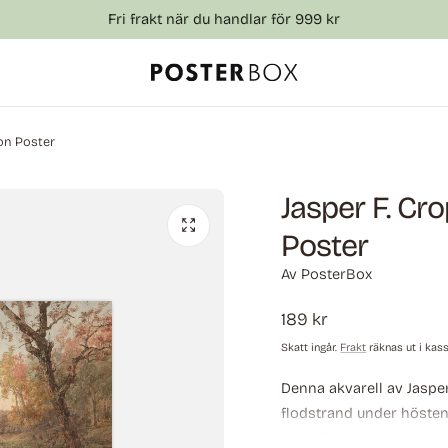
Fri frakt när du handlar för 999 kr
on Poster
Jasper F. Cr
Poster
Av
PosterBox
Ordinarie
189 kr
pris
Skatt ingår.
Frakt
räknas ut i kas
Denna akvarell av Jasper
flodstrand under hösten
lugna floden, där en lit