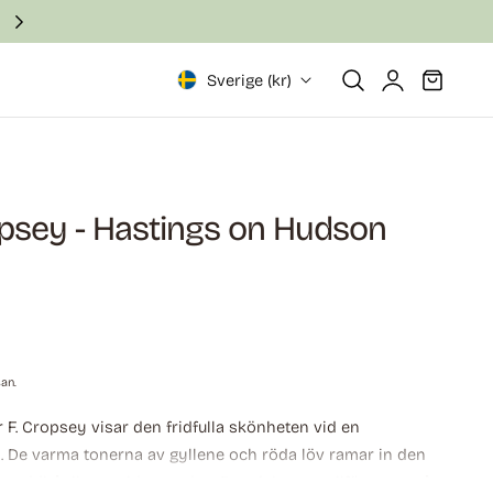
Snabb och säker leverans inom 2–6 arbetsdagar
Logga
Vagn
Sverige (kr)
in
opsey - Hastings on Hudson
san.
 F. Cropsey visar den fridfulla skönheten vid en
. De varma tonerna av gyllene och röda löv ramar in den
en roddbåt ligger vid stranden. De mjuka pastellfärgerna på