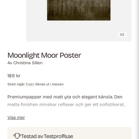
1
/
2
Moonlight Moor Poster
Av
Christina Sillen
Ordinarie
189 kr
pris
Skatt ingår.
Frakt
räknas ut i kassan.
Premium­papper med matt yta och elegant känsla. Den
matta finishen minskar reflexer och ger ett sofistikerat,
tidlöst utseende. Starkt och slitstarkt för långvarig
Visa mer
användning, idealiskt för både professionella miljöer och
dekorativa utställningar.
Testad av Testproffs.se