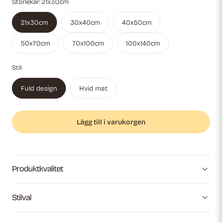
Storlekar:
21x30cm
21x30cm
30x40cm
40x50cm
50x70cm
70x100cm
100x140cm
Stil:
Fuld design
Hvid mat
Lägg till i varukorgen
Produktkvalitet
Stilval