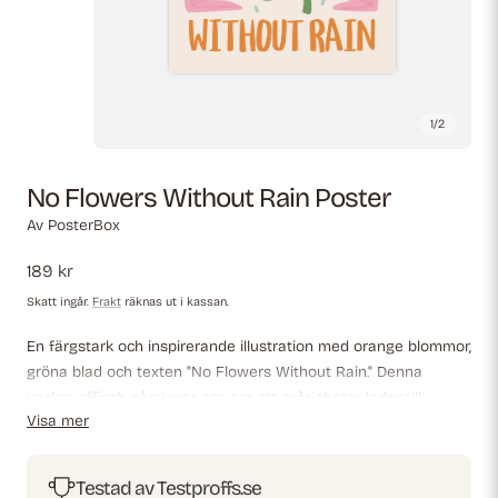
1
/
2
No Flowers Without Rain Poster
Av
PosterBox
Ordinarie
189 kr
pris
Skatt ingår.
Frakt
räknas ut i kassan.
En färgstark och inspirerande illustration med orange blommor,
gröna blad och texten "No Flowers Without Rain." Denna
vackra affisch påminner oss om att svårigheter leder till
Visa mer
tillväxt. Perfekt för en positiv, modern och konstnärlig
inredning.
Testad av Testproffs.se