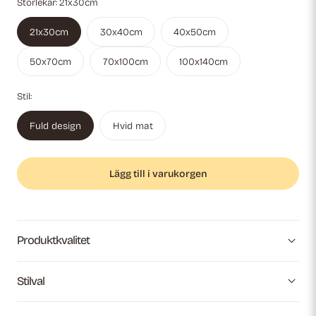
Storlekar:
21x30cm
21x30cm
30x40cm
40x50cm
50x70cm
70x100cm
100x140cm
Stil:
Fuld design
Hvid mat
Lägg till i varukorgen
Produktkvalitet
Stilval