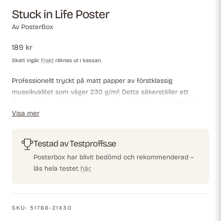
Stuck in Life Poster
Av
PosterBox
Ordinarie
189 kr
pris
Skatt ingår.
Frakt
räknas ut i kassan.
Professionellt tryckt på matt papper av förstklassig
museikvalitet som väger 230 g/m². Detta säkerställer ett
långvarigt tryck, så att du kan njuta av bilden under lång tid.
Visa mer
FSC-certifierat papper®, vilket garanterar att papperet
uppfyller de högsta miljökraven.
Testad av Testproffs.se
Posterbox har blivit bedömd och rekommenderad –
läs hela testet
här.
SKU:
51766-21X30