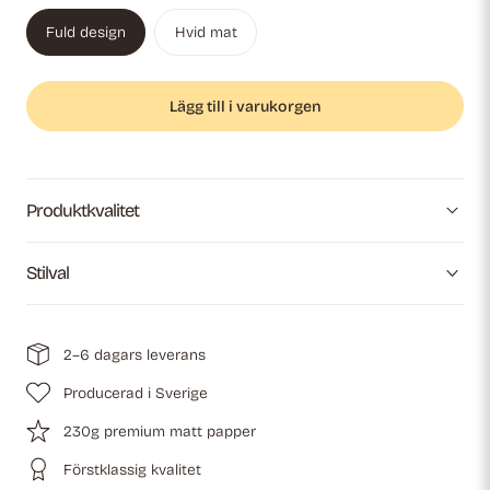
Fuld design
Hvid mat
Lägg till i varukorgen
Produktkvalitet
Stilval
2–6 dagars leverans
Producerad i Sverige
230g premium matt papper
Förstklassig kvalitet