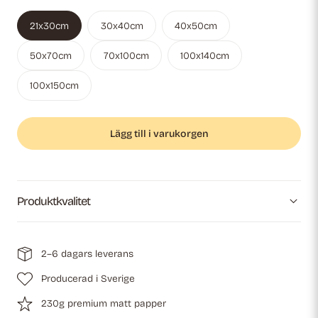
21x30cm
30x40cm
40x50cm
50x70cm
70x100cm
100x140cm
Variant
100x150cm
slutsåld
eller
Lägg till i varukorgen
ej
tillgänglig
Produktkvalitet
2–6 dagars leverans
Producerad i Sverige
230g premium matt papper