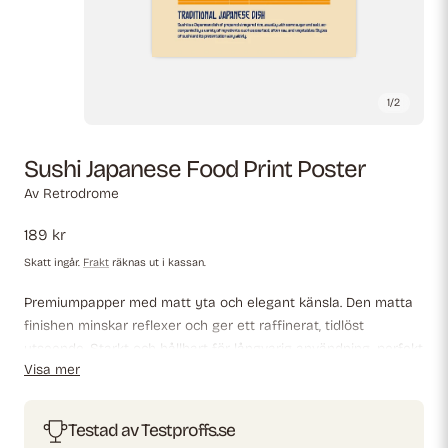
1
/
2
Sushi Japanese Food Print Poster
Av
Retrodrome
Ordinarie
189 kr
pris
Skatt ingår.
Frakt
räknas ut i kassan.
Premiumpapper med matt yta och elegant känsla. Den matta
finishen minskar reflexer och ger ett raffinerat, tidlöst
utseende. Starkt och hållbart för långvarig användning, perfekt
Visa mer
för både professionella miljöer och dekorativa displayer.
Testad av Testproffs.se