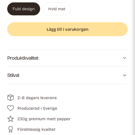
Fuld design
Hvid mat
Lägg till i varukorgen
Produktkvalitet
Stilval
2–6 dagars leverans
Producerad i Sverige
230g premium matt papper
Förstklassig kvalitet