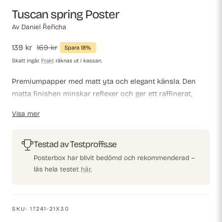
Tuscan spring Poster
Av
Daniel Řeřicha
Försäljningspris
139 kr
Ordinarie
169 kr
Spara 18%
pris
Skatt ingår.
Frakt
räknas ut i kassan.
Premiumpapper med matt yta och elegant känsla. Den
matta finishen minskar reflexer och ger ett raffinerat,
tidlöst utseende. Starkt och hållbart för långvarig
Visa mer
användning, perfekt för både professionella miljöer och
dekorativa displayer.
Testad av Testproffs.se
Posterbox har blivit bedömd och rekommenderad –
läs hela testet
här.
SKU:
17241-21X30