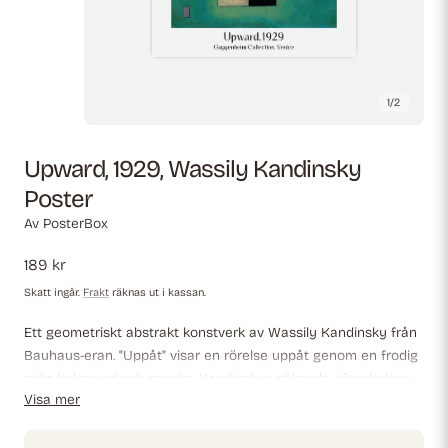
1
/
2
Upward, 1929, Wassily Kandinsky
Poster
Av
PosterBox
Ordinarie
189 kr
pris
Skatt ingår.
Frakt
räknas ut i kassan.
Ett geometriskt abstrakt konstverk av Wassily Kandinsky från
Bauhaus-eran. "Uppåt" visar en rörelse uppåt genom en frodig
grön bakgrund och speglar Kandinskys sökande efter balans
Visa mer
och andlig mening i konsten.