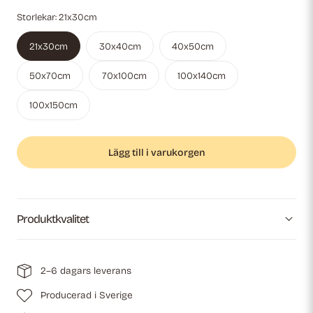
Storlekar:
21x30cm
21x30cm
30x40cm
40x50cm
50x70cm
70x100cm
100x140cm
Variant
100x150cm
slutsåld
eller
Lägg till i varukorgen
ej
tillgänglig
Produktkvalitet
2–6 dagars leverans
Producerad i Sverige