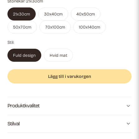
Storlekar:
21x30cm
21x30cm
30x40cm
40x50cm
50x70cm
70x100cm
100x140cm
Stil:
Fuld design
Hvid mat
Lägg till i varukorgen
Produktkvalitet
Stilval