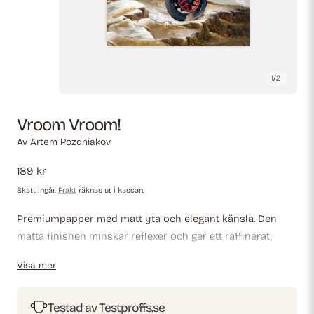
1
/
2
Vroom Vroom!
Av
Artem Pozdniakov
Ordinarie
189 kr
pris
Skatt ingår.
Frakt
räknas ut i kassan.
Premiumpapper med matt yta och elegant känsla. Den
matta finishen minskar reflexer och ger ett raffinerat,
tidlöst utseende. Starkt och hållbart för långvarig
Visa mer
användning, perfekt för både professionella miljöer och
dekorativa displayer.
Testad av Testproffs.se