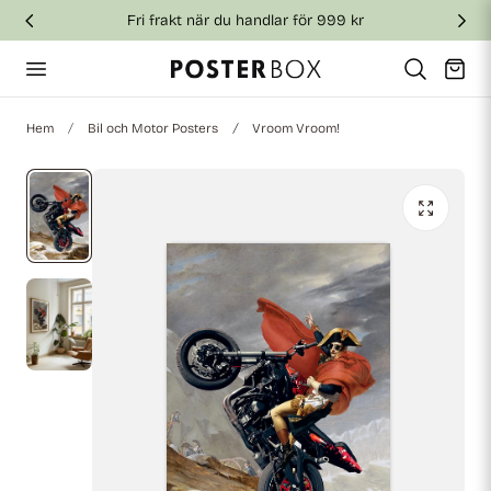
Fri frakt när du handlar för 999 kr
till innehållet
Vagn
Hem
Bil och Motor Posters
Vroom Vroom!